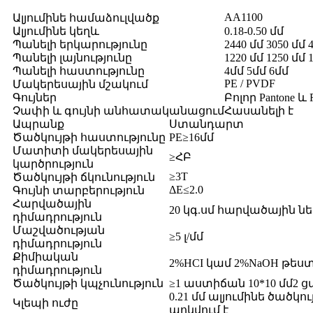
AA1100
Ալյումինե համաձուլվածք
Ալյումինե կեղև
0.18-0.50 մմ
Պանելի երկարությունը
2440 մմ 3050 մմ 
Պանելի լայնությունը
1220 մմ 1250 մմ 
Պանելի հաստությունը
4մմ 5մմ 6մմ
PE / PVDF
Մակերեսային մշակում
Գույներ
Բոլոր Pantone 
Չափի և գույնի անհատականացում
Հասանելի է
Ապրանք
Ստանդարտ
Ծածկույթի հաստությունը
PE≥16մմ
Մատիտի մակերեսային
≥ՀԲ
կարծրություն
≥3T
Ծածկույթի ճկունություն
ΔE≤2.0
Գույնի տարբերություն
Հարվածային
20 կգ.սմ հարվածային
դիմադրություն
Մաշվածության
≥5 լ/մմ
դիմադրություն
Քիմիական
2%HCI կամ 2%NaOH թես
դիմադրություն
Ծածկույթի կպչունություն
≥1 աստիճան 10*10 մմ2
0.21 մմ ալյումինե ծածկ
Կլեպի ուժը
պոկվում է