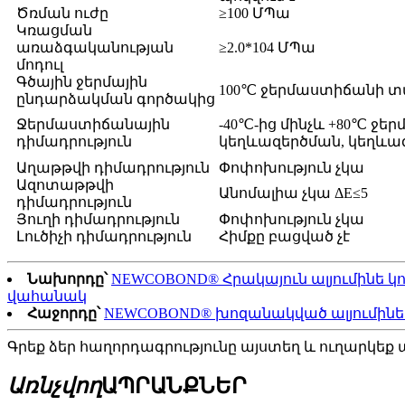
Ծռման ուժը
≥100 ՄՊա
Կռացման
առաձգականության
≥2.0*104 ՄՊա
մոդուլ
Գծային ջերմային
100℃ ջերմաստիճանի տա
ընդարձակման գործակից
Ջերմաստիճանային
-40℃-ից մինչև +80℃ ջ
դիմադրություն
կեղևազերծման, կեղևազե
Աղաթթվի դիմադրություն
Փոփոխություն չկա
Ազոտաթթվի
Անոմալիա չկա ΔE≤5
դիմադրություն
Յուղի դիմադրություն
Փոփոխություն չկա
Լուծիչի դիմադրություն
Հիմքը բացված չէ
Նախորդը՝
NEWCOBOND® Հրակայուն ալյումինե կ
վահանակ
Հաջորդը՝
NEWCOBOND® խոզանակված ալյումինե կո
Գրեք ձեր հաղորդագրությունը այստեղ և ուղարկեք ա
Առնչվող
ԱՊՐԱՆՔՆԵՐ