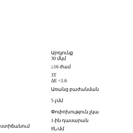
Արդյունք
30 մկմ
≥16 ժամ
3T
ΔE <1.6
Առանց բաժանման
5 լ/մմ
Փոփոխություն չկա
1-ին դասարան
մաստիճանում
9Ն/մմ