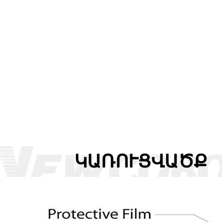
ԿԱՌՈՒՑՎԱԾՔ