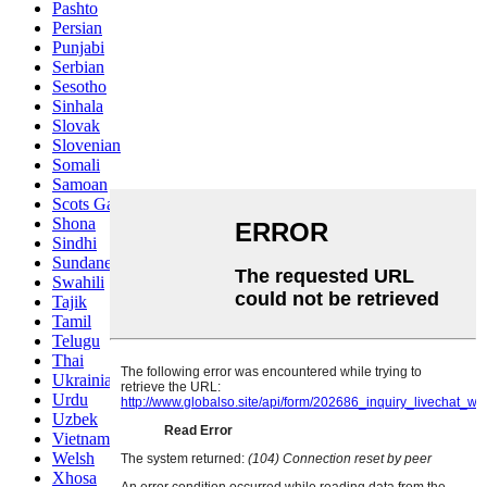
Pashto
Persian
Punjabi
Serbian
Sesotho
Sinhala
Slovak
Slovenian
Somali
Samoan
Scots Gaelic
Shona
Sindhi
Sundanese
Swahili
Tajik
Tamil
Telugu
Thai
Ukrainian
Urdu
Uzbek
Vietnamese
Welsh
Xhosa