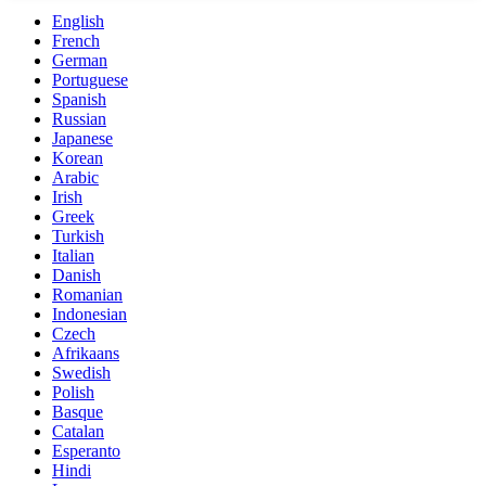
English
French
German
Portuguese
Spanish
Russian
Japanese
Korean
Arabic
Irish
Greek
Turkish
Italian
Danish
Romanian
Indonesian
Czech
Afrikaans
Swedish
Polish
Basque
Catalan
Esperanto
Hindi