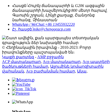
Հասցե՝
Հուբեյ ճանապարհի և G206 ազգային
ճանապարհի խաչմերուկից 800 մետր հարավ,
Գաոսին շրջան, Լինյի քաղաք, Շանդոնգ
նահանգ, Չինաստան
WhatsApp / WeChat:
+86 13455932220
Էլ․ հասցե՝
mike@chenggeacp.com
© Հեղինակային իրավունք - 2010-2023: Բոլոր
իրավունքները պաշտպանված են։
Կայքի քարտեզ
-
AMP բջջային
ACP մատակարար
,
Acp մատակարար
,
Acp պատերի
ծածկույթների համար
,
Ալյումինե կոմպոզիտային
վահանակ
,
Acp բաժանման համար
,
Ակպ
,
WhatsApp