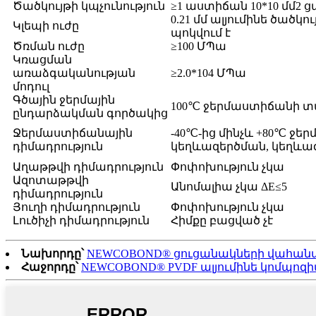
Ծածկույթի կպչունություն
≥1 աստիճան 10*10 մմ2
0.21 մմ ալյումինե ծածկ
Կլեպի ուժը
պոկվում է
Ծռման ուժը
≥100 ՄՊա
Կռացման
առաձգականության
≥2.0*104 ՄՊա
մոդուլ
Գծային ջերմային
100℃ ջերմաստիճանի տա
ընդարձակման գործակից
Ջերմաստիճանային
-40℃-ից մինչև +80℃ ջ
դիմադրություն
կեղևազերծման, կեղևազե
Աղաթթվի դիմադրություն
Փոփոխություն չկա
Ազոտաթթվի
Անոմալիա չկա ΔE≤5
դիմադրություն
Յուղի դիմադրություն
Փոփոխություն չկա
Լուծիչի դիմադրություն
Հիմքը բացված չէ
Նախորդը՝
NEWCOBOND® ցուցանակների վահանա
Հաջորդը՝
NEWCOBOND® PVDF ալյումինե կոմպոզիտայի