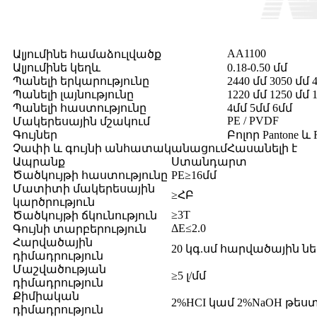
AA1100
Ալյումինե համաձուլվածք
Ալյումինե կեղև
0.18-0.50 մմ
Պանելի երկարությունը
2440 մմ 3050 մմ 
Պանելի լայնությունը
1220 մմ 1250 մմ 
Պանելի հաստությունը
4մմ 5մմ 6մմ
PE / PVDF
Մակերեսային մշակում
Գույներ
Բոլոր Pantone 
Չափի և գույնի անհատականացում
Հասանելի է
Ապրանք
Ստանդարտ
Ծածկույթի հաստությունը
PE≥16մմ
Մատիտի մակերեսային
≥ՀԲ
կարծրություն
≥3T
Ծածկույթի ճկունություն
ΔE≤2.0
Գույնի տարբերություն
Հարվածային
20 կգ.սմ հարվածային
դիմադրություն
Մաշվածության
≥5 լ/մմ
դիմադրություն
Քիմիական
2%HCI կամ 2%NaOH թես
դիմադրություն