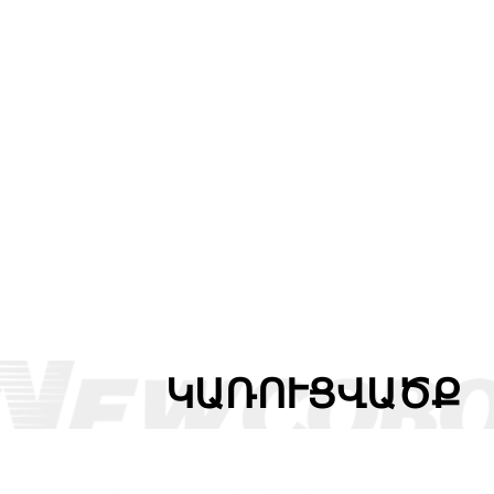
ԿԱՌՈՒՑՎԱԾՔ