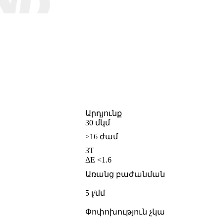
Արդյունք
30 մկմ
≥16 ժամ
3T
ΔE <1.6
Առանց բաժանման
5 լ/մմ
Փոփոխություն չկա